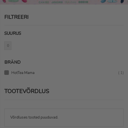
FILTREERI
SUURUS
0
BRÄND
to
HotTea Mama
1
TOOTEVÕRDLUS
Võrdluses tooted puuduvad.