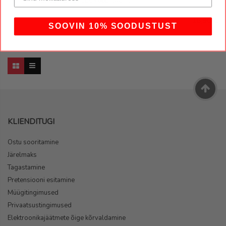
HotTea Mama Tops Keep 340ml
16,90 €
SOOVIN 10% SOODUSTUST
KLIENDITUGI
Ostu sooritamine
Järelmaks
Tagastamine
Pretensiooni esitamine
Müügitingimused
Privaatsustingimused
Elektroonikajäätmete õige kõrvaldamine