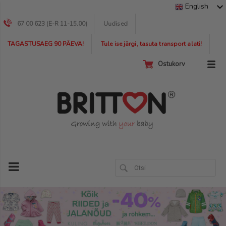
English
67 00 623 (E-R 11-15.00)
Uudised
TAGASTUSAEG 90 PÄEVA!
Tule ise järgi, tasuta transport alati!
Ostukorv