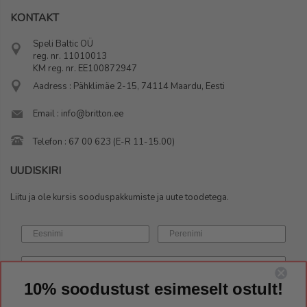
KONTAKT
Speli Baltic OÜ
reg. nr. 11010013
KM reg. nr. EE100872947
Aadress : Pähklimäe 2-15, 74114 Maardu, Eesti
Email : info@britton.ee
Telefon : 67 00 623 (E-R 11-15.00)
UUDISKIRI
Liitu ja ole kursis sooduspakkumiste ja uute toodetega.
10% soodustust esimeselt ostult!
LIITUN